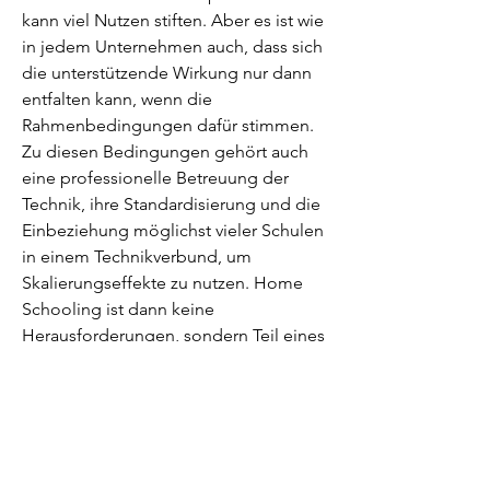
kann viel Nutzen stiften. Aber es ist wie
in jedem Unternehmen auch, dass sich
die unterstützende Wirkung nur dann
entfalten kann, wenn die
Rahmenbedingungen dafür stimmen.
Zu diesen Bedingungen gehört auch
eine professionelle Betreuung der
Technik, ihre Standardisierung und die
Einbeziehung möglichst vieler Schulen
in einem Technikverbund, um
Skalierungseffekte zu nutzen. Home
Schooling ist dann keine
Herausforderungen, sondern Teil eines
flexiblen Lernens. Aber das sind nicht
die eigentlichen Themen, sondern ist
„nur“ die grundlegende Infrastruktur.
Doch leider fehlt es an manchen
Schulen schon am einfachsten, etwa